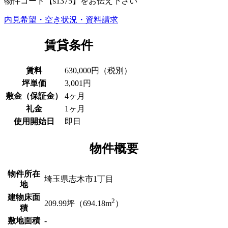
物件コード
【s1375】
をお伝え下さい
内見希望・空き状況・資料請求
賃貸条件
賃料
630,000円（税別）
坪単価
3,001円
敷金
（保証金）
4ヶ月
礼金
1ヶ月
使用開始日
即日
物件概要
物件所在
埼玉県志木市1丁目
地
建物床面
2
209.99坪（694.18m
）
積
敷地面積
-