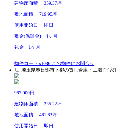
建物床面積
359.37
坪
敷地面積
719.95
坪
使用開始日 即日
敷金(保証金)
4ヶ月
礼金
1ヶ月
物件コード
s1036
この物件にお問合せ
埼玉県春日部市下柳の貸し倉庫・工場 [平家]
987,000
円
建物床面積
235.22
坪
敷地面積
461.63
坪
使用開始日 即日