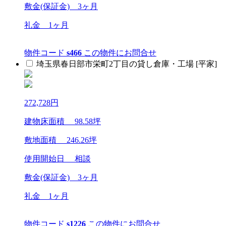
敷金(保証金)
3ヶ月
礼金
1ヶ月
物件コード
s466
この物件にお問合せ
埼玉県春日部市栄町2丁目の貸し倉庫・工場 [平家]
272,728
円
建物床面積
98.58
坪
敷地面積
246.26
坪
使用開始日
相談
敷金(保証金)
3ヶ月
礼金
1ヶ月
物件コード
s1226
この物件にお問合せ