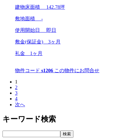
建物床面積
142.78
坪
敷地面積 -
使用開始日 即日
敷金(保証金)
3ヶ月
礼金
1ヶ月
物件コード
s1206
この物件にお問合せ
1
2
3
4
次へ
キーワード検索