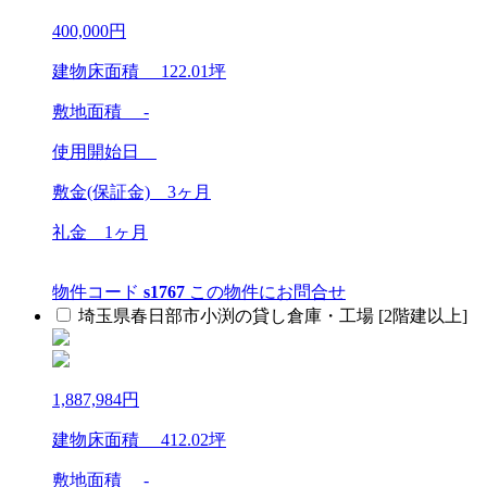
400,000
円
建物床面積
122.01
坪
敷地面積 -
使用開始日
敷金(保証金)
3ヶ月
礼金
1ヶ月
物件コード
s1767
この物件にお問合せ
埼玉県春日部市小渕の貸し倉庫・工場 [2階建以上]
1,887,984
円
建物床面積
412.02
坪
敷地面積 -