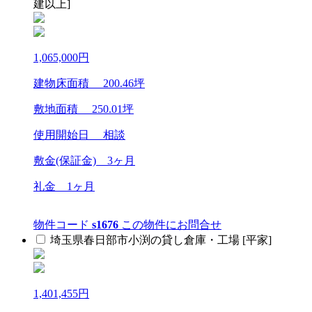
建以上]
1,065,000
円
建物床面積
200.46
坪
敷地面積
250.01
坪
使用開始日
相談
敷金(保証金)
3ヶ月
礼金
1ヶ月
物件コード
s1676
この物件にお問合せ
埼玉県春日部市小渕の貸し倉庫・工場 [平家]
1,401,455
円