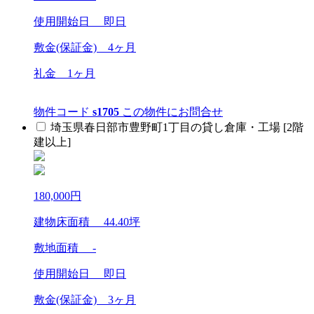
使用開始日 即日
敷金(保証金)
4ヶ月
礼金
1ヶ月
物件コード
s1705
この物件にお問合せ
埼玉県春日部市豊野町1丁目の貸し倉庫・工場 [2階
建以上]
180,000
円
建物床面積
44.40
坪
敷地面積 -
使用開始日 即日
敷金(保証金)
3ヶ月