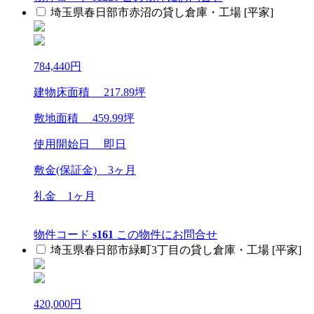
埼玉県春日部市赤沼の貸し倉庫・工場 [平家]
784,440
円
建物床面積
217.89
坪
敷地面積
459.99
坪
使用開始日 即日
敷金(保証金)
3ヶ月
礼金
1ヶ月
物件コード
s161
この物件にお問合せ
埼玉県春日部市緑町3丁目の貸し倉庫・工場 [平家]
420,000
円