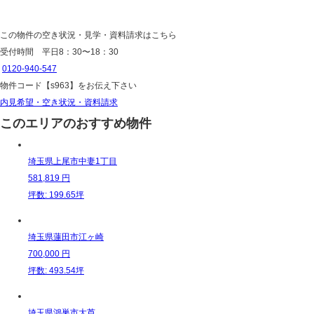
この物件の空き状況・見学・資料請求はこちら
受付時間 平日8：30〜18：30
0120-940-547
物件コード
【s963】
をお伝え下さい
内見希望・空き状況・資料請求
このエリアのおすすめ物件
埼玉県上尾市中妻1丁目
581,819
円
坪数: 199.65坪
埼玉県蓮田市江ヶ崎
700,000
円
坪数: 493.54坪
埼玉県鴻巣市大芦