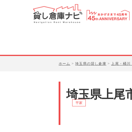
ホーム
>
埼玉県の貸し倉庫
>
上尾・桶川
埼玉県上尾
平家