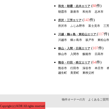
(
88
件)
和光・朝霞・志木エリア
朝霞市
新座市
和光市
志木市
(
143
件)
所沢・三芳エリア
所沢市
ふじみ野市
富士見市
三
(
117
件)
川越・鶴ヶ島・東松山エリア
川越市
鶴ヶ島市
坂戸市
東松山
(
107
件)
狭山・入間・日高エリア
狭山市
入間市
飯能市
日高市
(
64
件)
熊谷・行田・秩父エリア
熊谷市
行田市
深谷市
本庄市
越生町
美里町
東秩父村
物件オーナーの方
よくあるご質問
Copyright (c) KDR All rights reserved.