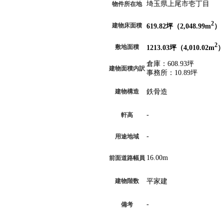
埼玉県上尾市壱丁目
物件所在地
2
建物床面積
619.82
坪（2,048.99m
）
2
敷地面積
1213.03
坪（4,010.02m
倉庫：
608.93坪
建物面積内訳
事務所：
10.89坪
建物構造
鉄骨造
-
軒高
-
用途地域
16.00m
前面道路幅員
建物階数
平家建
-
備考