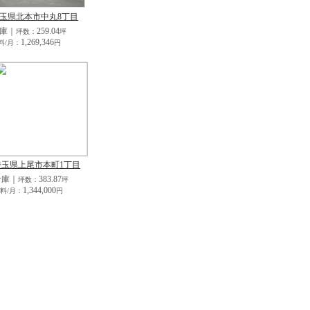
玉県北本市中丸8丁目
庫｜
259.04
坪数：
坪
1,269,346
料/月：
円
埼玉県上尾市本町1丁目
倉庫｜
383.87
坪数：
坪
1,344,000
料/月：
円