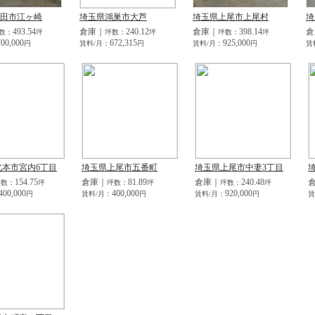
田市江ヶ崎
埼玉県鴻巣市大芦
埼玉県上尾市上尾村
埼
493.54
倉庫｜
240.12
倉庫｜
398.14
倉
数：
坪
坪数：
坪
坪数：
坪
700,000
672,315
925,000
円
賃料/月：
円
賃料/月：
円
賃
北本市宮内6丁目
埼玉県上尾市五番町
埼玉県上尾市中妻3丁目
154.75
倉庫｜
81.89
倉庫｜
240.48
坪数：
坪
坪数：
坪
坪数：
坪
400,000
400,000
920,000
円
賃料/月：
円
賃料/月：
円
賃