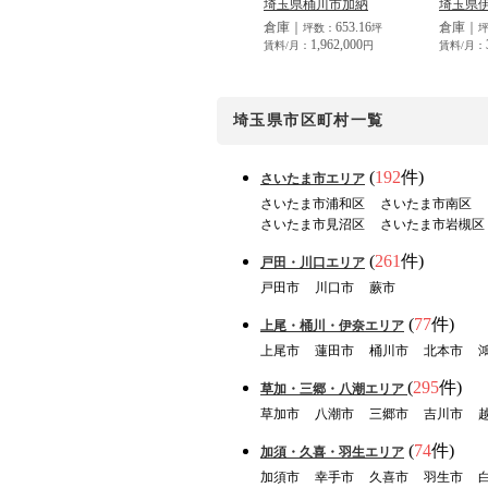
埼玉県桶川市加納
埼玉県
倉庫｜
653.16
倉庫｜
坪数：
坪
1,962,000
賃料/月：
円
賃料/月：
埼玉県
市区町村一覧
(
192
件)
さいたま市エリア
さいたま市浦和区
さいたま市南区
さいたま市見沼区
さいたま市岩槻区
(
261
件)
戸田・川口エリア
戸田市
川口市
蕨市
(
77
件)
上尾・桶川・伊奈エリア
上尾市
蓮田市
桶川市
北本市
(
295
件)
草加・三郷・八潮エリア
草加市
八潮市
三郷市
吉川市
(
74
件)
加須・久喜・羽生エリア
加須市
幸手市
久喜市
羽生市