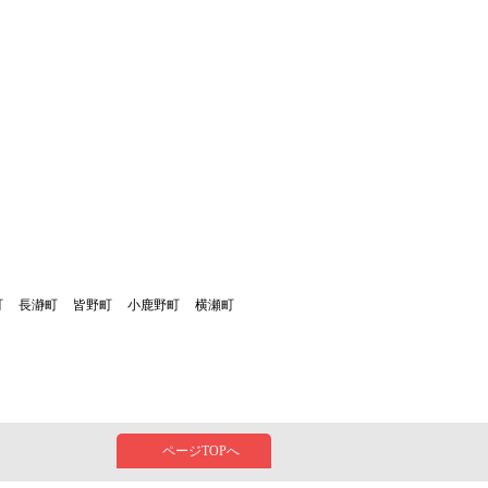
町
長瀞町
皆野町
小鹿野町
横瀬町
ページTOPへ