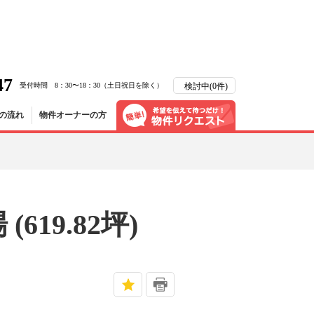
47
受付時間 8：30〜18：30（土日祝日を除く）
検討中(
0
件)
の流れ
物件オーナーの方
)
19.82坪)