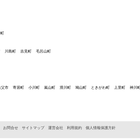
芳町
市
川島町
吉見町
毛呂山町
秩父市
寄居町
小川町
嵐山町
滑川町
鳩山町
ときがわ町
上里町
神川
お問合せ
サイトマップ
運営会社
利用規約
個人情報保護方針