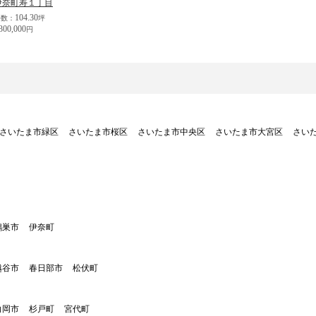
伊奈町寿１丁目
104.30
坪数：
坪
300,000
円
さいたま市緑区
さいたま市桜区
さいたま市中央区
さいたま市大宮区
さい
鴻巣市
伊奈町
越谷市
春日部市
松伏町
白岡市
杉戸町
宮代町