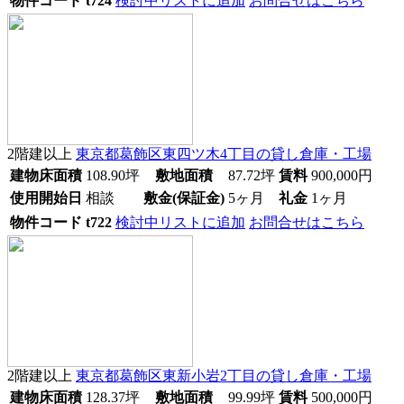
物件コード
t724
検討中リストに追加
お問合せはこちら
2階建以上
東京都葛飾区東四ツ木4丁目
の貸し倉庫・工場
建物床面積
108.90
坪
敷地面積
87.72
坪
賃料
900,000
円
使用開始日
相談
敷金(保証金)
5ヶ月
礼金
1ヶ月
物件コード
t722
検討中リストに追加
お問合せはこちら
2階建以上
東京都葛飾区東新小岩2丁目
の貸し倉庫・工場
建物床面積
128.37
坪
敷地面積
99.99
坪
賃料
500,000
円