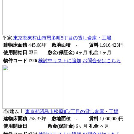
平家
東京都東村山市恩多町5丁目
の貸し倉庫・工場
建物床面積
445.68
坪
敷地面積
-
賃料
1,916,423
円
使用開始日
即日
敷金(保証金)
4ヶ月
礼金
1ヶ月
物件コード
t726
検討中リストに追加
お問合せはこちら
2階建以上
東京都昭島市松原町2丁目
の貸し倉庫・工場
建物床面積
258.33
坪
敷地面積
-
賃料
1,000,000
円
使用開始日
敷金(保証金)
6ヶ月
礼金
ヶ月