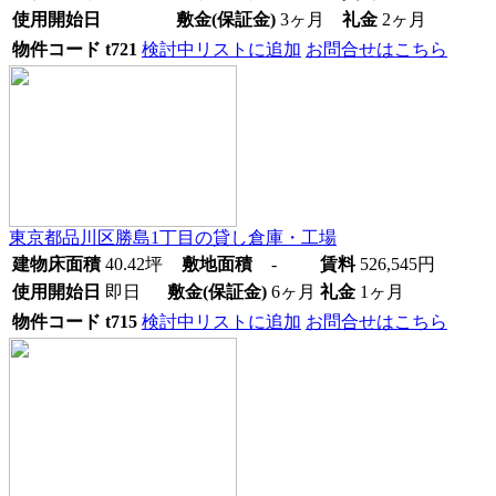
使用開始日
敷金(保証金)
3ヶ月
礼金
2ヶ月
物件コード
t721
検討中リストに追加
お問合せはこちら
東京都品川区勝島1丁目
の貸し倉庫・工場
建物床面積
40.42
坪
敷地面積
-
賃料
526,545
円
使用開始日
即日
敷金(保証金)
6ヶ月
礼金
1ヶ月
物件コード
t715
検討中リストに追加
お問合せはこちら