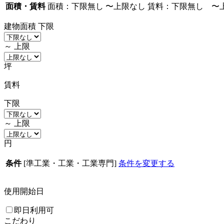
面積・賃料
面積：
下限無し
〜
上限なし
賃料：
下限無し
〜
建物面積
下限
～
上限
坪
賃料
下限
～
上限
円
条件
[準工業・工業・工業専門]
条件を変更する
使用開始日
即日利用可
こだわり