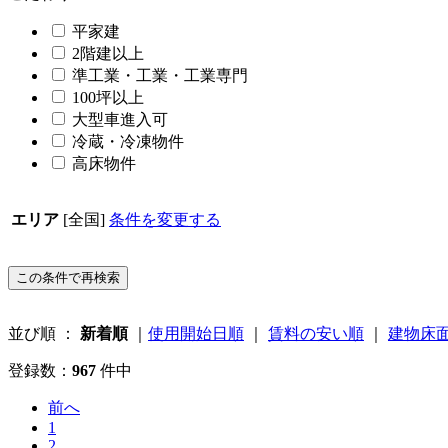
平家建
2階建以上
準工業・工業・工業専門
100坪以上
大型車進入可
冷蔵・冷凍物件
高床物件
エリア
[全国]
条件を変更する
並び順 ：
新着順
｜
使用開始日順
｜
賃料の安い順
｜
建物床
登録数：
967
件中
前へ
1
2