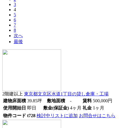
3
4
5
6
7
8
次へ
最後
2階建以上
東京都文京区水道1丁目
の貸し倉庫・工場
建物床面積
39.85
坪
敷地面積
-
賃料
500,000
円
使用開始日
即日
敷金(保証金)
4ヶ月
礼金
1ヶ月
物件コード
t728
検討中リストに追加
お問合せはこちら