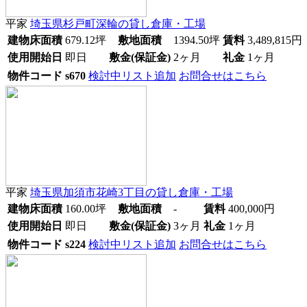
平家
埼玉県杉戸町深輪
の貸し倉庫・工場
建物床面積
679.12
坪
敷地面積
1394.50
坪
賃料
3,489,815
円
使用開始日
即日
敷金(保証金)
2ヶ月
礼金
1ヶ月
物件コード
s670
検討中リスト追加
お問合せはこちら
平家
埼玉県加須市花崎3丁目
の貸し倉庫・工場
建物床面積
160.00
坪
敷地面積
-
賃料
400,000
円
使用開始日
即日
敷金(保証金)
3ヶ月
礼金
1ヶ月
物件コード
s224
検討中リスト追加
お問合せはこちら