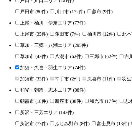
戸田・川口エリア
(
261
件)
戸田市
(
80
件)
川口市
(
172
件)
蕨市
(
9
件)
上尾・桶川・伊奈エリア
(
77
件)
上尾市
(
35
件)
蓮田市
(
7
件)
桶川市
(
12
件)
北本
草加・三郷・八潮エリア
(
295
件)
草加市
(
43
件)
八潮市
(
62
件)
三郷市
(
62
件)
吉
加須・久喜・羽生エリア
(
74
件)
加須市
(
33
件)
幸手市
(
2
件)
久喜市
(
11
件)
羽生
和光・朝霞・志木エリア
(
88
件)
朝霞市
(
18
件)
新座市
(
38
件)
和光市
(
17
件)
志
所沢・三芳エリア
(
143
件)
所沢市
(
73
件)
ふじみ野市
(
8
件)
富士見市
(
13
件)