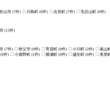
松山市
(
7
件)
川島町
(
6
件)
吉見町
(
7
件)
毛呂山町
(
0
件)
市
(
13
件)
市
(
7
件)
秩父市
(
0
件)
寄居町
(
0
件)
小川町
(
2
件)
嵐山
(
0
件)
小鹿野町
(
1
件)
横瀬町
(
0
件)
越生町
(
0
件)
美里