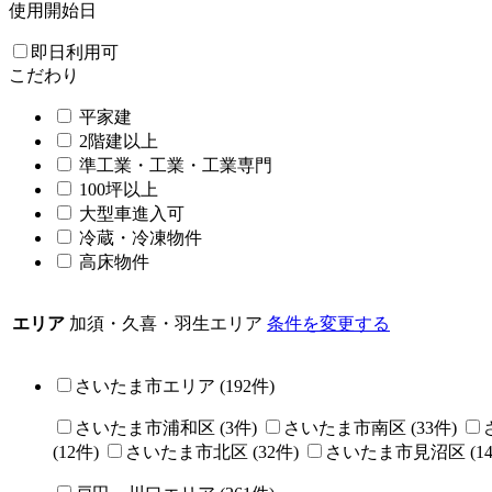
使用開始日
即日利用可
こだわり
平家建
2階建以上
準工業・工業・工業専門
100坪以上
大型車進入可
冷蔵・冷凍物件
高床物件
エリア
加須・久喜・羽生エリア
条件を変更する
さいたま市エリア
(
192
件)
さいたま市浦和区
(
3
件)
さいたま市南区
(
33
件)
(
12
件)
さいたま市北区
(
32
件)
さいたま市見沼区
(
1