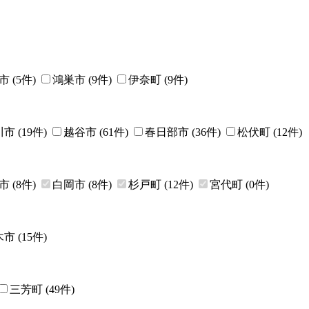
市
(
5
件)
鴻巣市
(
9
件)
伊奈町
(
9
件)
川市
(
19
件)
越谷市
(
61
件)
春日部市
(
36
件)
松伏町
(
12
件)
市
(
8
件)
白岡市
(
8
件)
杉戸町
(
12
件)
宮代町
(
0
件)
木市
(
15
件)
三芳町
(
49
件)