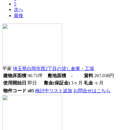
5
次へ
最後
平家
埼玉県白岡市西2丁目
の貸し倉庫・工場
建物床面積
90.71
坪
敷地面積
-
賃料
267,038
円
使用開始日
即日
敷金(保証金)
3ヶ月
礼金
ヶ月
物件コード
s85
検討中リスト追加
お問合せはこちら