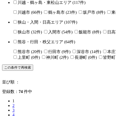
川越・鶴ヶ島・東松山エリア
(
117
件)
川越市
(
66
件)
鶴ヶ島市
(
23
件)
坂戸市
(
8
件)
東
狭山・入間・日高エリア
(
107
件)
狭山市
(
32
件)
入間市
(
54
件)
飯能市
(
8
件)
日高
熊谷・行田・秩父エリア
(
64
件)
熊谷市
(
20
件)
行田市
(
9
件)
深谷市
(
14
件)
本庄
上里町
(
0
件)
神川町
(
2
件)
長瀞町
(
0
件)
皆野町
並び順 ：
登録数：
74
件中
1
2
3
4