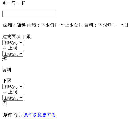
キーワード
面積・賃料
面積：
下限無し
〜
上限なし
賃料：
下限無し
〜
建物面積
下限
～
上限
坪
賃料
下限
～
上限
円
条件
なし
条件を変更する