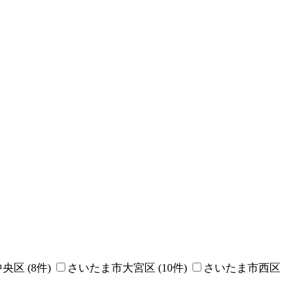
中央区
(
8
件)
さいたま市大宮区
(
10
件)
さいたま市西区