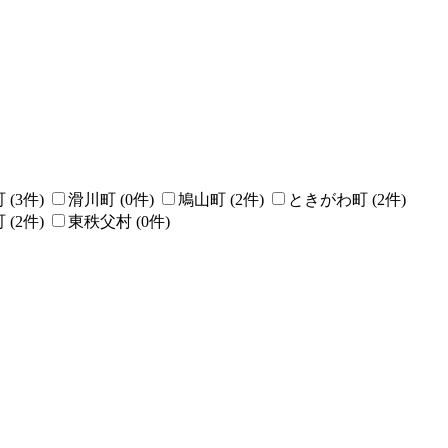
町
(
3
件)
滑川町
(
0
件)
鳩山町
(
2
件)
ときがわ町
(
2
件)
町
(
2
件)
東秩父村
(
0
件)