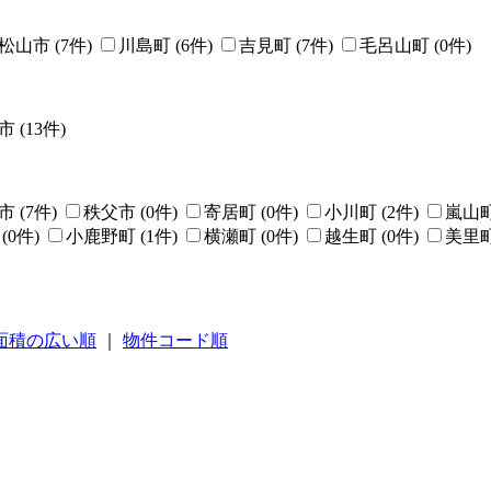
松山市
(
7
件)
川島町
(
6
件)
吉見町
(
7
件)
毛呂山町
(
0
件)
市
(
13
件)
市
(
7
件)
秩父市
(
0
件)
寄居町
(
0
件)
小川町
(
2
件)
嵐山
(
0
件)
小鹿野町
(
1
件)
横瀬町
(
0
件)
越生町
(
0
件)
美里
面積の広い順
｜
物件コード順