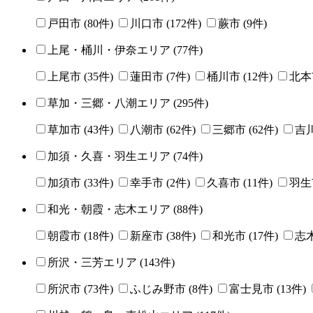
戸田市
(
80
件)
川口市
(
172
件)
蕨市
(
9
件)
上尾・桶川・伊奈エリア
(
77
件)
上尾市
(
35
件)
蓮田市
(
7
件)
桶川市
(
12
件)
北本
草加・三郷・八潮エリア
(
295
件)
草加市
(
43
件)
八潮市
(
62
件)
三郷市
(
62
件)
吉
加須・久喜・羽生エリア
(
74
件)
加須市
(
33
件)
幸手市
(
2
件)
久喜市
(
11
件)
羽生
和光・朝霞・志木エリア
(
88
件)
朝霞市
(
18
件)
新座市
(
38
件)
和光市
(
17
件)
志
所沢・三芳エリア
(
143
件)
所沢市
(
73
件)
ふじみ野市
(
8
件)
富士見市
(
13
件)