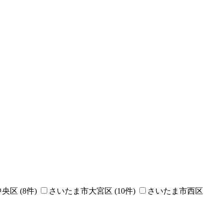
中央区
(
8
件)
さいたま市大宮区
(
10
件)
さいたま市西区