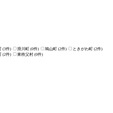
町
(
3
件)
滑川町
(
0
件)
鳩山町
(
2
件)
ときがわ町
(
2
件)
町
(
2
件)
東秩父村
(
0
件)