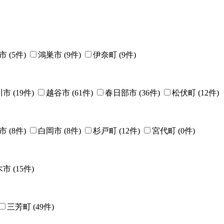
市
(
5
件)
鴻巣市
(
9
件)
伊奈町
(
9
件)
川市
(
19
件)
越谷市
(
61
件)
春日部市
(
36
件)
松伏町
(
12
件)
市
(
8
件)
白岡市
(
8
件)
杉戸町
(
12
件)
宮代町
(
0
件)
木市
(
15
件)
三芳町
(
49
件)