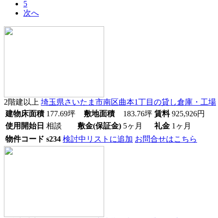
5
次へ
2階建以上
埼玉県さいたま市南区曲本1丁目
の貸し倉庫・工場
建物床面積
177.69
坪
敷地面積
183.76
坪
賃料
925,926
円
使用開始日
相談
敷金(保証金)
5ヶ月
礼金
1ヶ月
物件コード
s234
検討中リストに追加
お問合せはこちら