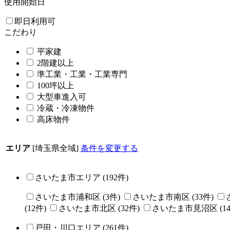
使用開始日
即日利用可
こだわり
平家建
2階建以上
準工業・工業・工業専門
100坪以上
大型車進入可
冷蔵・冷凍物件
高床物件
エリア
[埼玉県全域]
条件を変更する
さいたま市エリア
(
192
件)
さいたま市浦和区
(
3
件)
さいたま市南区
(
33
件)
(
12
件)
さいたま市北区
(
32
件)
さいたま市見沼区
(
1
戸田・川口エリア
(
261
件)