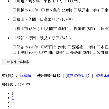
川越・鶴ヶ島・東松山エリア
(
117
件)
川越市
(
66
件)
鶴ヶ島市
(
23
件)
坂戸市
(
8
件)
東
狭山・入間・日高エリア
(
107
件)
狭山市
(
32
件)
入間市
(
54
件)
飯能市
(
8
件)
日高
熊谷・行田・秩父エリア
(
64
件)
熊谷市
(
20
件)
行田市
(
9
件)
深谷市
(
14
件)
本庄
上里町
(
0
件)
神川町
(
2
件)
長瀞町
(
0
件)
皆野町
並び順 ：
新着順
｜
使用開始日順
｜
賃料の安い順
｜
建物床
登録数：
49
件中
1
2
3
4