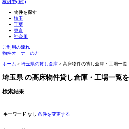
検討中(
0
件)
物件を探す
埼玉
千葉
東京
神奈川
ご利用の流れ
物件オーナーの方
ホーム
>
埼玉県の貸し倉庫
>
高床物件の貸し倉庫・工場一覧
埼玉県 の高床物件貸し倉庫・工場一覧
検索結果
キーワード
なし
条件を変更する