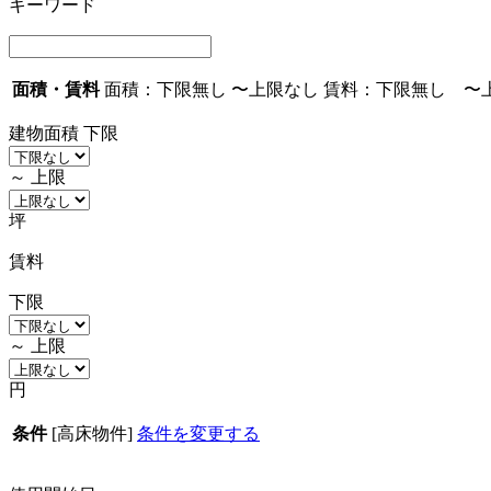
キーワード
面積・賃料
面積：
下限無し
〜
上限なし
賃料：
下限無し
〜
建物面積
下限
～
上限
坪
賃料
下限
～
上限
円
条件
[高床物件]
条件を変更する