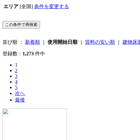
エリア
[全国]
条件を変更する
並び順 ：
新着順
｜
使用開始日順
｜
賃料の安い順
｜
建物床
登録数：
1,273
件中
1
2
3
4
5
次へ
最後