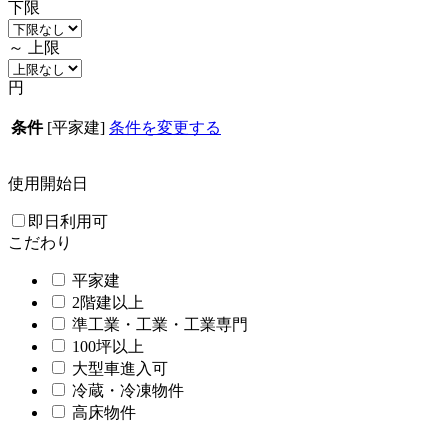
下限
～
上限
円
条件
[平家建]
条件を変更する
使用開始日
即日利用可
こだわり
平家建
2階建以上
準工業・工業・工業専門
100坪以上
大型車進入可
冷蔵・冷凍物件
高床物件