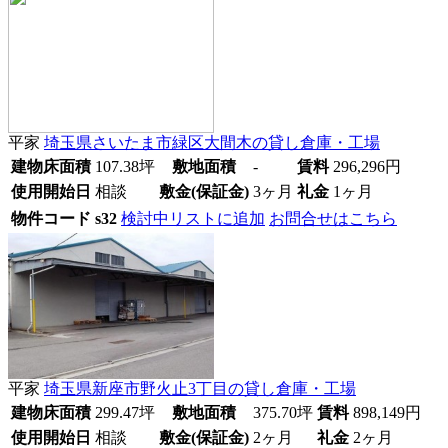
平家
埼玉県さいたま市緑区大間木
の貸し倉庫・工場
建物床面積
107.38
坪
敷地面積
-
賃料
296,296
円
使用開始日
相談
敷金(保証金)
3ヶ月
礼金
1ヶ月
物件コード
s32
検討中リストに追加
お問合せはこちら
平家
埼玉県新座市野火止3丁目
の貸し倉庫・工場
建物床面積
299.47
坪
敷地面積
375.70
坪
賃料
898,149
円
使用開始日
相談
敷金(保証金)
2ヶ月
礼金
2ヶ月