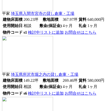
平家
埼玉県入間市宮寺
の貸し倉庫・工場
建物床面積
200.23
坪
敷地面積
367.97
坪
賃料
640,000
円
使用開始日
相談
敷金(保証金)
4ヶ月
礼金
1ヶ月
物件コード
s1
検討中リストに追加
お問合せはこちら
平家
埼玉県所沢市堀之内
の貸し倉庫・工場
建物床面積
149.22
坪
敷地面積
269.46
坪
賃料
580,000
円
使用開始日
相談
敷金(保証金)
4ヶ月
礼金
1ヶ月
物件コード
s6
検討中リストに追加
お問合せはこちら