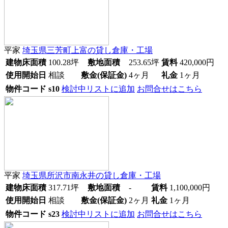
平家
埼玉県三芳町上富
の貸し倉庫・工場
建物床面積
100.28
坪
敷地面積
253.65
坪
賃料
420,000
円
使用開始日
相談
敷金(保証金)
4ヶ月
礼金
1ヶ月
物件コード
s10
検討中リストに追加
お問合せはこちら
平家
埼玉県所沢市南永井
の貸し倉庫・工場
建物床面積
317.71
坪
敷地面積
-
賃料
1,100,000
円
使用開始日
相談
敷金(保証金)
2ヶ月
礼金
1ヶ月
物件コード
s23
検討中リストに追加
お問合せはこちら