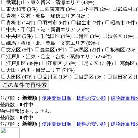
武蔵村山・東久留米・清瀬エリア
(
48
件)
東大和市
(
3
件)
西東京市
(
3
件)
小平市
(
2
件)
武蔵村山
青梅・羽村・昭島・瑞穂エリア
(
42
件)
青梅市
(
14
件)
羽村市
(
6
件)
福生市
(
2
件)
昭島市
(
6
件)
中央・千代田・港・新宿エリア
(
25
件)
中央区
(
5
件)
千代田区
(
4
件)
港区
(
3
件)
渋谷区
(
1
件)
練馬・板橋・北・豊島・文京エリア
(
69
件)
文京区
(
5
件)
豊島区
(
8
件)
練馬区
(
21
件)
板橋区
(
28
件
江戸川・江東・足立・台東・葛飾エリア
(
234
件)
江戸川区
(
49
件)
江東区
(
35
件)
足立区
(
71
件)
葛飾区
(
大田・品川・目黒エリア
(
74
件)
大田区
(
47
件)
品川区
(
13
件)
目黒区
(
3
件)
世田谷区
(
1
並び順 ：
新着順
｜
使用開始日順
｜
賃料の安い順
｜
建物床面積
登録数：
0
件中
物件情報はありません。
登録数：
0
件中
並び順 ：
新着順
｜
使用開始日順
｜
賃料の安い順
｜
建物床面積