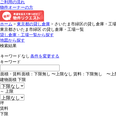
ご利用の流れ
物件オーナーの方
ホーム
>
東京都の貸し倉庫
>
さいたま市緑区の貸し倉庫・工
東京都さいたま市緑区 の貸し倉庫・工場一覧
貸し倉庫・工場一覧から探す
地図から探す
検索結果
キーワード
なし
条件を変更する
キーワード
面積・賃料
面積：
下限無し
〜
上限なし
賃料：
下限無し
〜
上
建物面積
下限
～
上限
坪
賃料
下限