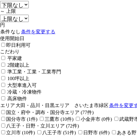
～
上限
円
条件
なし
条件を変更する
使用開始日
即日利用可
こだわり
平家建
2階建以上
準工業・工業・工業専門
100坪以上
大型車進入可
冷蔵・冷凍物件
高床物件
エリア
大田・品川・目黒エリア さいたま市緑区
条件を変更
国立・府中・調布・国分寺エリア
(
77
件)
国分寺市
(
1
件)
三鷹市
(
10
件)
小金井市
(
0
件)
武蔵野
八王子・日野・立川エリア
(
72
件)
立川市
(
10
件)
八王子市
(
51
件)
日野市
(
6
件)
あきる野