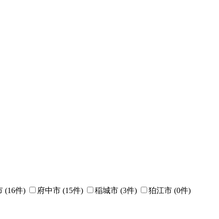
市
(
16
件)
府中市
(
15
件)
稲城市
(
3
件)
狛江市
(
0
件)