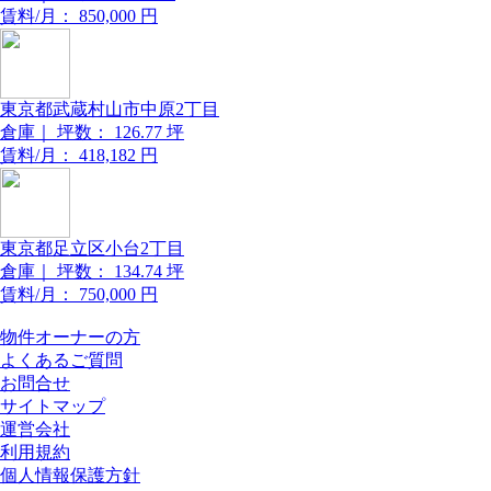
賃料/月：
850,000
円
東京都武蔵村山市中原2丁目
倉庫｜
坪数：
126.77
坪
賃料/月：
418,182
円
東京都足立区小台2丁目
倉庫｜
坪数：
134.74
坪
賃料/月：
750,000
円
物件オーナーの方
よくあるご質問
お問合せ
サイトマップ
運営会社
利用規約
個人情報保護方針