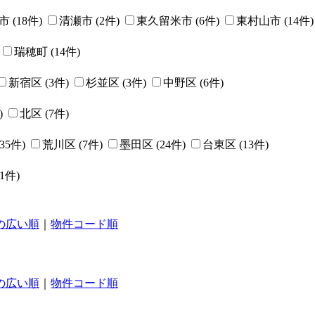
市
(
18
件)
清瀬市
(
2
件)
東久留米市
(
6
件)
東村山市
(
14
件)
瑞穂町
(
14
件)
新宿区
(
3
件)
杉並区
(
3
件)
中野区
(
6
件)
)
北区
(
7
件)
35
件)
荒川区
(
7
件)
墨田区
(
24
件)
台東区
(
13
件)
1
件)
の広い順
｜
物件コード順
の広い順
｜
物件コード順