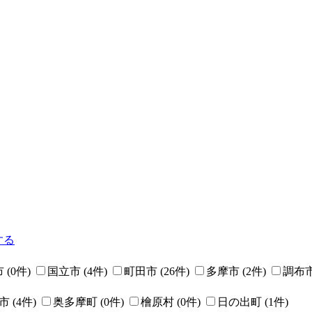
する
市
(
0
件)
国立市
(
4
件)
町田市
(
26
件)
多摩市
(
2
件)
調布
市
(
4
件)
奥多摩町
(
0
件)
檜原村
(
0
件)
日の出町
(
1
件)