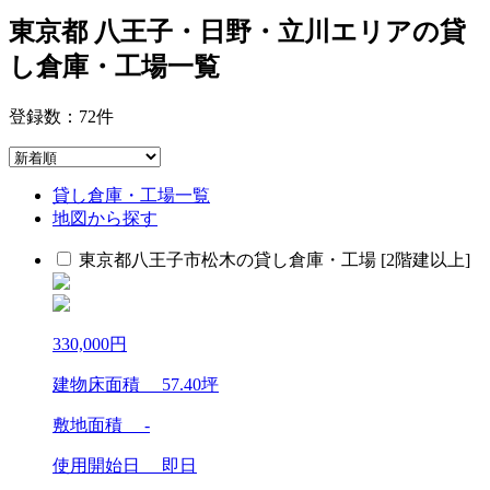
東京都 八王子・日野・立川エリアの貸
し倉庫・工場一覧
登録数：
72
件
貸し倉庫・工場一覧
地図から探す
東京都八王子市松木の貸し倉庫・工場 [2階建以上]
330,000
円
建物床面積
57.40
坪
敷地面積 -
使用開始日 即日