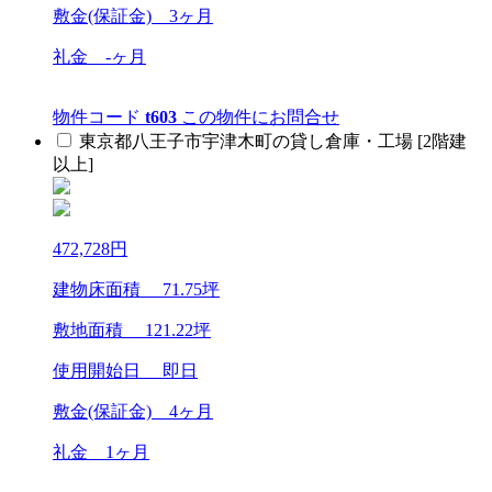
敷金(保証金)
3ヶ月
礼金
-ヶ月
物件コード
t603
この物件にお問合せ
東京都八王子市宇津木町の貸し倉庫・工場 [2階建
以上]
472,728
円
建物床面積
71.75
坪
敷地面積
121.22
坪
使用開始日 即日
敷金(保証金)
4ヶ月
礼金
1ヶ月