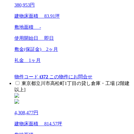
380,953
円
建物床面積
83.91
坪
敷地面積 -
使用開始日 即日
敷金(保証金)
2ヶ月
礼金
1ヶ月
物件コード
t372
この物件にお問合せ
東京都立川市高松町1丁目の貸し倉庫・工場 [2階建
以上]
4,308,477
円
建物床面積
814.57
坪