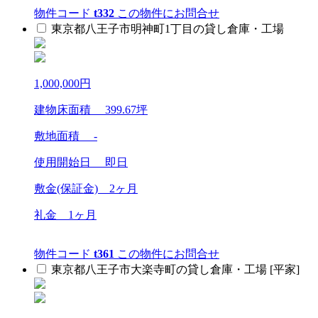
物件コード
t332
この物件にお問合せ
東京都八王子市明神町1丁目の貸し倉庫・工場
1,000,000
円
建物床面積
399.67
坪
敷地面積 -
使用開始日 即日
敷金(保証金)
2ヶ月
礼金
1ヶ月
物件コード
t361
この物件にお問合せ
東京都八王子市大楽寺町の貸し倉庫・工場 [平家]