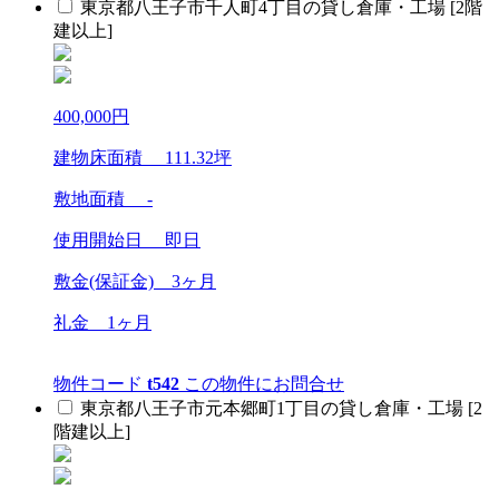
東京都八王子市千人町4丁目の貸し倉庫・工場 [2階
建以上]
400,000
円
建物床面積
111.32
坪
敷地面積 -
使用開始日 即日
敷金(保証金)
3ヶ月
礼金
1ヶ月
物件コード
t542
この物件にお問合せ
東京都八王子市元本郷町1丁目の貸し倉庫・工場 [2
階建以上]