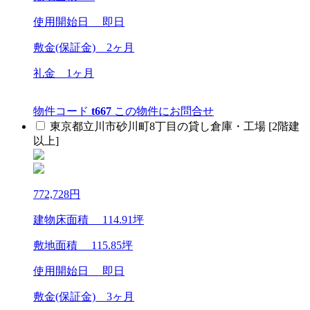
使用開始日 即日
敷金(保証金)
2ヶ月
礼金
1ヶ月
物件コード
t667
この物件にお問合せ
東京都立川市砂川町8丁目の貸し倉庫・工場 [2階建
以上]
772,728
円
建物床面積
114.91
坪
敷地面積
115.85
坪
使用開始日 即日
敷金(保証金)
3ヶ月