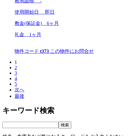
敷地面積 -
使用開始日 即日
敷金(保証金)
6ヶ月
礼金
1ヶ月
物件コード
t373
この物件にお問合せ
1
2
3
4
5
次へ
最後
キーワード検索