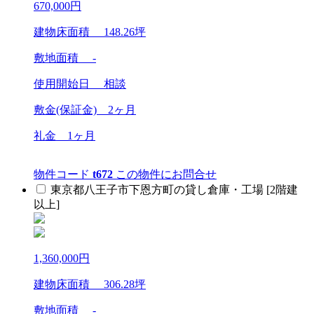
670,000
円
建物床面積
148.26
坪
敷地面積 -
使用開始日
相談
敷金(保証金)
2ヶ月
礼金
1ヶ月
物件コード
t672
この物件にお問合せ
東京都八王子市下恩方町の貸し倉庫・工場 [2階建
以上]
1,360,000
円
建物床面積
306.28
坪
敷地面積 -